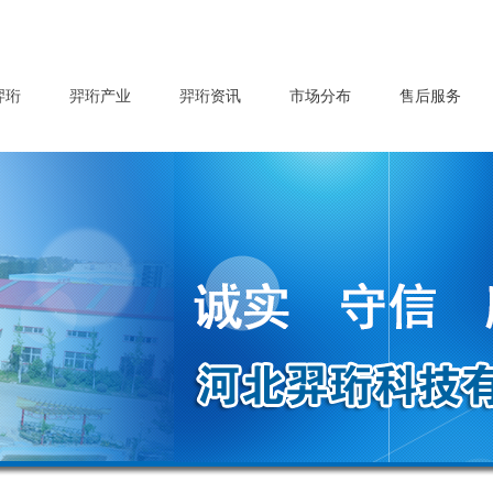
羿珩
羿珩产业
羿珩资讯
市场分布
售后服务