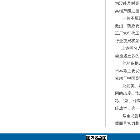
为没能及时完
高端产能过渡
一位不愿透露
激烈，势必要
工厂实行代工
行业变局将如
上述匿名人
会遭遇更多的
他的依据来
日本等主要发
依赖于中国高
此前美、欧
同的态度。“
称。“兼并能
统成本，这一
常金龙告诉国
致而且实力相