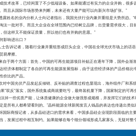
成技术改革，已经闲置了不少低端设备。如果能通过有实力的企业并购，很多
。而且从国际市场形势来判断，未来还有大量产能可以向新兴市场扩张。”
姓名的业内分析人士向记者指出，我国光伏行业内兼并重组是大势所趋。“
淘汰一批对手。而且大企业在全球范围内已经树立品牌，出货量需求很大，目
，但这样又不能保证质量，所以他们也有并购的意愿。”
何影响进出口？
士告诉记者，随着行业兼并重组形成巨头企业，中国在全球光伏市场上的话语
贸易摩擦。
自于两个方面：首先，中国的可再生能源项目补贴正在逐年下降，国外会渐渐
达经济体都制定了各自的可再生能源发展指标，由于这些经济体的产品价格比
性价比的产品。
对中国光伏产品发起反倾销、反补贴的调查过程也显现出，海外组件厂和系统
如果"双反"落实，国外系统集成商就要吃亏，最终装机量下降，国家制定的可再
淘汰掉一些劣质产能，让体质健康的企业做大做强形成规模，并发挥它们的技术
定是所有人都希望看到的。”晶科能源全球新闻发言人钱晶的表达也传递出类似
际商报记者，从多晶硅进口的需求来看，中国多晶硅企业现阶段面临的主要
当，发展过程中相互制约。如果能够在每个细分领域形成几家寡头，无疑对整个