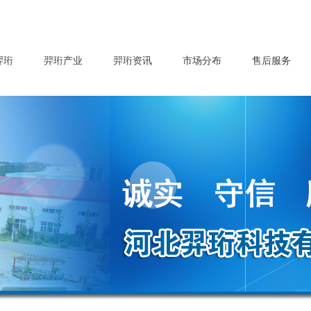
羿珩
羿珩产业
羿珩资讯
市场分布
售后服务