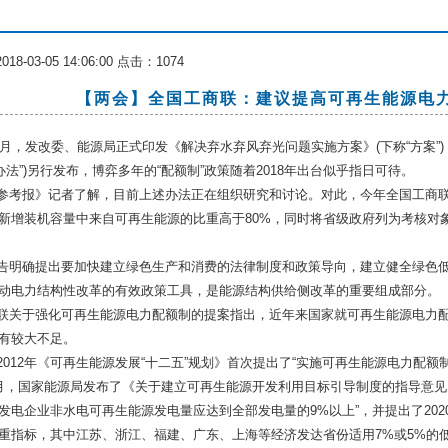
8-03-05 14:06:00 点击：
1074
【两会】全国工商联：建议提高可再生能源电
1月，发改委、能源局正式印发《解决弃水弃风弃光问题实施方案》(下称“方案”
办法”)另行发布，博弈多年的“配额制”政策随着2018年出台似乎指日可待。
参考报》记者了解，目前上述办法正在组织研究和讨论。对此，今年全国工商
新增装机容量中来自可再生能源的比重高于80%，同时将省级政府列为考核对
告明确提出要加快建立绿色生产和消费的法律制度和政策导向，建立健全绿色
动电力结构性改革的有效政策工具，是能源结构供给侧改革的重要组成部分。
联关于强化可再生能源电力配额制的提案指出，近年来国家就可再生能源电力
有较大不足。
2012年《可再生能源发展“十二五”规划》首次提出了“实施可再生能源电力配额制
年2月，国家能源局发布了《关于建立可再生能源开发利用目标引导制度的指导意见》
发电企业非水电可再生能源发电量应达到全部发电量的9%以上”，并提出了20
重指标，其中江苏、浙江、福建、广东、上海等经济发达省份适用7%或5%的